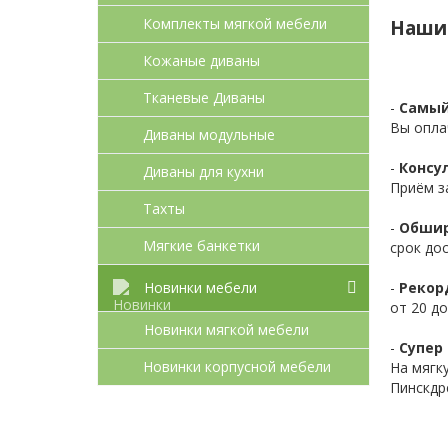
Комплекты мягкой мебели
Наши
Кожаные диваны
Тканевые Диваны
-
Самый
Вы опла
Диваны модульные
-
Консул
Диваны для кухни
Приём з
Тахты
-
Обшир
Мягкие банкетки
срок до
-
Рекор
Новинки мебели
от 20 до
Новинки мягкой мебели
-
Супер 
Новинки корпусной мебели
На мягк
Пинскдр