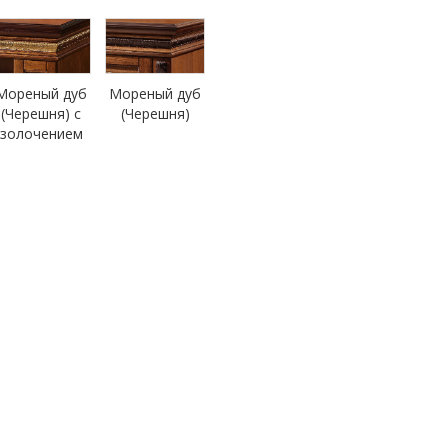
Мореный дуб
Мореный дуб
(Черешня) с
(Черешня)
золочением