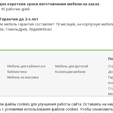
дно короткие сроки изготовления мебели на заказ.
 45 рабочих дней
Гарантия до 2-х лет
ую мебель гарантия составляет 18 месяцев, на корпусную мебель
ев, ГомельДрев, ЛидаМебель!
По
Мебель для кабинета и
Мебель для детcкой
О 
библиотеки
Коллекции мебели
До
Мебель из массива
Га
Ко
Ст
Ме
тр
м файлы cookies для улучшения работы сайта. Оставаясь на на
Пу
 с условиями использования файлов cookies. Чтобы ознакомить