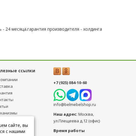
 - 24 месяца.гарантия производителя - холдинга
лезные ссылки
компании
+7 (925) 084-10-60
ставка
рантия
нтакты
info@belmebelshop.ru
атьи
ханизмы
Наш адрес:
Москва
,
ансформации
ул.Плещеева д.12 (офис)
шем сайте, вы
бличная оферта
Время работы
ся с нашими