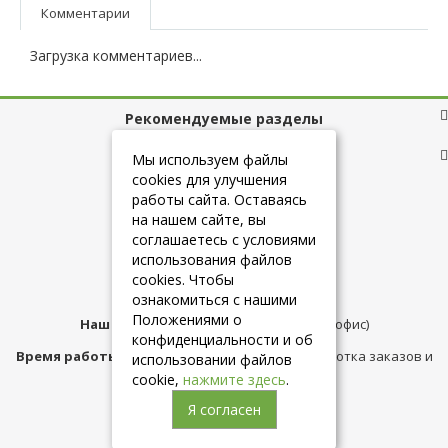
Комментарии
Загрузка комментариев...
Рекомендуемые разделы
Полезные ссылки
Мы используем файлы
cookies для улучшения
работы сайта. Оставаясь
на нашем сайте, вы
+7 (925) 084-10-60
соглашаетесь с условиями
использования файлов
cookies. Чтобы
info@belmebelshop.ru
ознакомиться с нашими
Положениями о
Наш адрес:
Москва
,
ул.Плещеева д.12 (офис)
конфиденциальности и об
Время работы магазина:
с 10:00 до 21:00 (обработка заказов и
использовании файлов
консультация)
cookie,
нажмите здесь
.
Я согласен