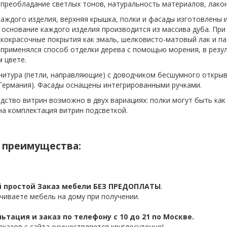
 преобладание светлых тонов, натуральность материалов, лакон
каждого изделия, верхняя крышка, полки и фасады изготовлены 
 основание каждого изделия производится из массива дуба. При
акокрасочные покрытия как эмаль, шелковисто-матовый лак и пат
 применялся способ отделки дерева с помощью морения, в резу
м цвете.
нитура (петли, направляющие) с доводчиком бесшумного откры
 (Германия). Фасады оснащены интегрированными ручками.
дство витрин возможно в двух вариациях: полки могут быть как 
а комплектация витрин подсветкой.
 преимущества:
 простой Заказ мебели БЕЗ ПРЕДОПЛАТЫ
.
чиваете мебель на дому при получении.
ьтация и заказ по телефону с 10 до 21 по Москве.
аказов с сайта осуществляется круглосуточно!