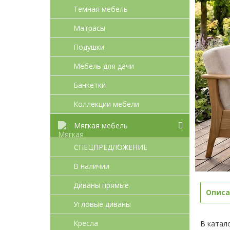
Темная мебель
Матрасы
Подушки
Мебель для дачи
Банкетки
Коллекции мебели
Мягкая мебель
СПЕЦПРЕДЛОЖЕНИЕ
В наличии
Диваны прямые
Описа
Угловые диваны
Кресла
В катал