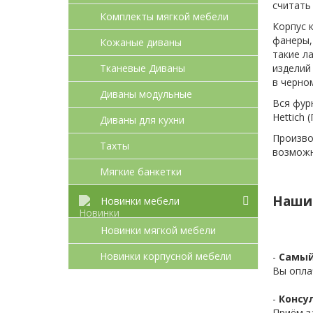
считать
Комплекты мягкой мебели
Корпус 
фанеры,
Кожаные диваны
такие л
изделий
Тканевые Диваны
в черно
Диваны модульные
Вся фур
Hettich
Диваны для кухни
Произво
Тахты
возможн
Мягкие банкетки
Наши
Новинки мебели
Новинки мягкой мебели
Новинки корпусной мебели
-
Самый
Вы опла
-
Консул
Приём з