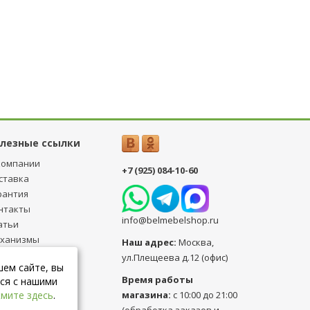
лезные ссылки
компании
+7 (925) 084-10-60
ставка
рантия
нтакты
info@belmebelshop.ru
атьи
ханизмы
Наш адрес:
Москва
,
ансформации
ул.Плещеева д.12 (офис)
шем сайте, вы
бличная оферта
Время работы
ся с нашими
магазина:
с 10:00 до 21:00
мите здесь
.
(обработка заказов и