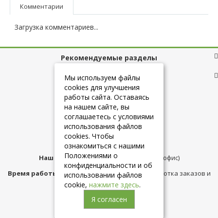
Комментарии
Загрузка комментариев...
Рекомендуемые разделы
Полезные ссылки
Мы используем файлы
cookies для улучшения
работы сайта. Оставаясь
на нашем сайте, вы
+7 (925) 084-10-60
соглашаетесь с условиями
использования файлов
cookies. Чтобы
info@belmebelshop.ru
ознакомиться с нашими
Положениями о
Наш адрес:
Москва
,
ул.Плещеева д.12 (офис)
конфиденциальности и об
Время работы магазина:
с 10:00 до 21:00 (обработка заказов и
использовании файлов
консультация)
cookie,
нажмите здесь
.
Я согласен