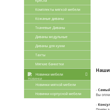
Кресла
Комплекты мягкой мебели
Кожаные диваны
Тканевые Диваны
Диваны модульные
Диваны для кухни
Тахты
Мягкие банкетки
Наши
Новинки мебели
Новинки мягкой мебели
-
Самый
Новинки корпусной мебели
Вы опла
-
Консул
Приём з