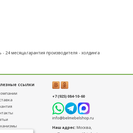
 - 24 месяца.гарантия производителя - холдинга
лезные ссылки
компании
+7 (925) 084-10-60
ставка
рантия
нтакты
info@belmebelshop.ru
атьи
ханизмы
Наш адрес:
Москва
,
ансформации