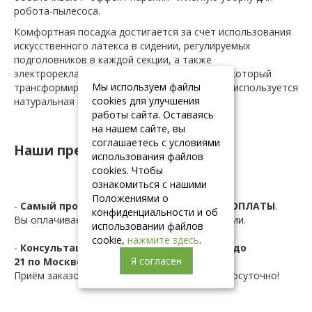
робота-пылесоса.
Комфортная посадка достигается за счет использования
искусственного латекса в сидении, регулируемых
подголовников в каждой секции, а также
электрореклайнера с удобным управлением, который
Мы используем файлы
трансформирует сиденье. В качестве обивки используется
cookies для улучшения
натуральная кожа.
работы сайта. Оставаясь
на нашем сайте, вы
соглашаетесь с условиями
Наши преимущества:
использования файлов
cookies. Чтобы
ознакомиться с нашими
Положениями о
-
Самый простой Заказ мебели БЕЗ ПРЕДОПЛАТЫ
.
конфиденциальности и об
Вы оплачиваете мебель на дому при получении.
использовании файлов
cookie,
нажмите здесь
.
-
Консультация и заказ по телефону с 10 до
Я согласен
21 по Москве.
Приём заказов с сайта осуществляется круглосуточно!
-
Обширнейшая складская программа.