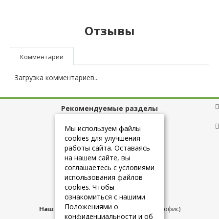
Отзывы
Комментарии
Загрузка комментариев...
Рекомендуемые разделы
Полезные ссылки
Мы используем файлы
cookies для улучшения
работы сайта. Оставаясь
на нашем сайте, вы
+7 (925) 084-10-60
соглашаетесь с условиями
использования файлов
cookies. Чтобы
info@belmebelshop.ru
ознакомиться с нашими
Положениями о
Наш адрес:
Москва
,
ул.Плещеева д.12 (офис)
конфиденциальности и об