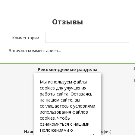
Отзывы
Комментарии
Загрузка комментариев...
Рекомендуемые разделы
Полезные ссылки
Мы используем файлы
cookies для улучшения
работы сайта. Оставаясь
на нашем сайте, вы
+7 (925) 084-10-60
соглашаетесь с условиями
использования файлов
cookies. Чтобы
info@belmebelshop.ru
ознакомиться с нашими
Положениями о
Наш адрес:
Москва
,
ул.Плещеева д.12 (офис)