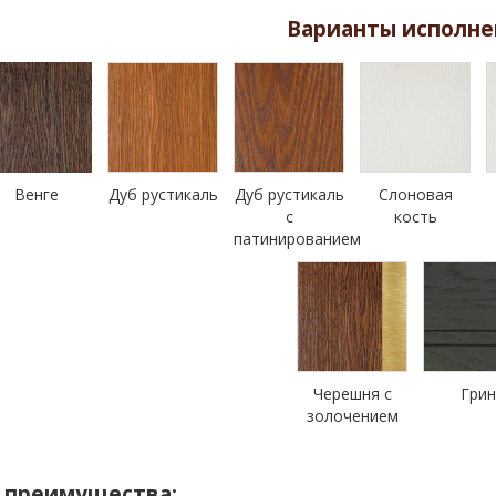
Варианты исполне
Венге
Дуб рустикаль
Дуб рустикаль
Слоновая
с
кость
патинированием
Черешня с
Гри
золочением
 преимущества: