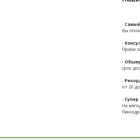
-
Самый
Вы опла
-
Консул
Приём з
-
Обшир
срок до
-
Рекор
от 20 до
-
Супер 
На мягк
Пинскдр