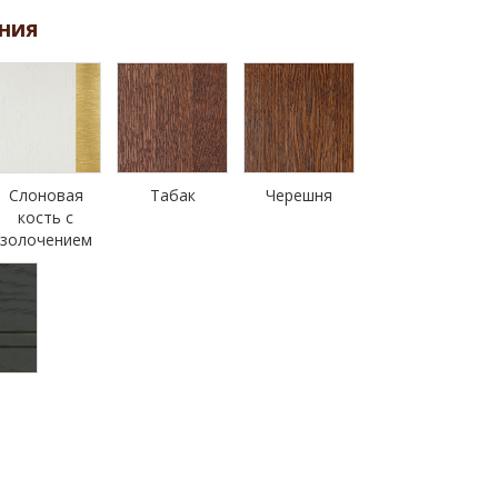
ния
Слоновая
Табак
Черешня
кость с
золочением
н