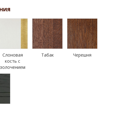
ния
Слоновая
Табак
Черешня
кость с
золочением
н