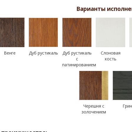
Варианты исполне
Венге
Дуб рустикаль
Дуб рустикаль
Слоновая
с
кость
патинированием
Черешня с
Гри
золочением