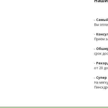
Наши
-
Самый
Вы опла
-
Консул
Приём з
-
Обшир
срок до
-
Рекор
от 20 до
-
Супер 
На мягк
Пинскдр