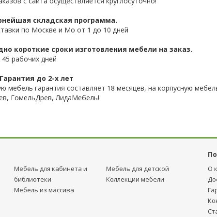
аказов с сайта осуществляется круглосуточно!
нейшая складская программа.
ставки по Москве и Мо от 1 до 10 дней
дно короткие сроки изготовления мебели на заказ.
 45 рабочих дней
Гарантия до 2-х лет
ую мебель гарантия составляет 18 месяцев, на корпусную мебель
ев, ГомельДрев, ЛидаМебель!
По
Мебель для кабинета и
Мебель для детcкой
О 
библиотеки
Коллекции мебели
До
Мебель из массива
Га
Ко
Ст