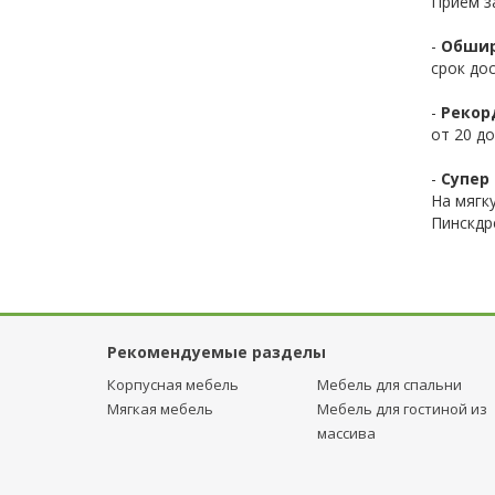
Приём з
-
Обшир
срок до
-
Рекор
от 20 до
-
Супер 
На мягк
Пинскдр
Рекомендуемые разделы
Корпусная мебель
Мебель для спальни
Мягкая мебель
Мебель для гостиной из
массива