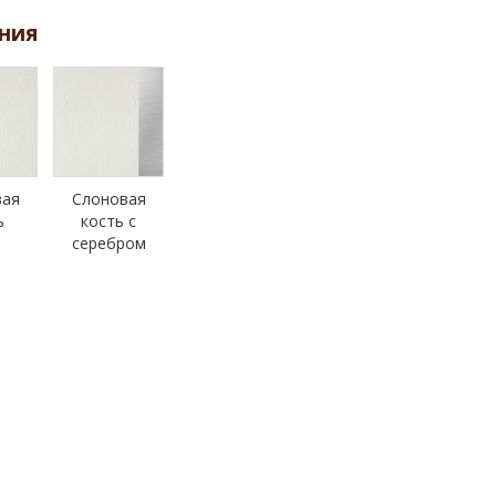
ния
вая
Слоновая
ь
кость с
серебром