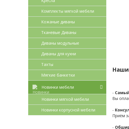
Кресла
Комплекты мягкой мебели
Кожаные диваны
Тканевые Диваны
Диваны модульные
Диваны для кухни
Тахты
Наши
Мягкие банкетки
Новинки мебели
-
Самый
Вы опла
Новинки мягкой мебели
Новинки корпусной мебели
-
Консул
Приём з
-
Обшир