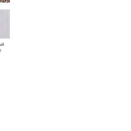
ния
ый
л