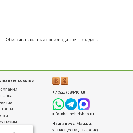
 - 24 месяца.гарантия производителя - холдинга
лезные ссылки
компании
+7 (925) 084-10-60
ставка
рантия
нтакты
info@belmebelshop.ru
атьи
ханизмы
Наш адрес:
Москва
,
ансформации
ул.Плещеева д.12 (офис)