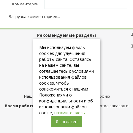
Комментарии
Загрузка комментариев...
Рекомендуемые разделы
Полезные ссылки
Мы используем файлы
cookies для улучшения
работы сайта. Оставаясь
на нашем сайте, вы
+7 (925) 084-10-60
соглашаетесь с условиями
использования файлов
cookies. Чтобы
info@belmebelshop.ru
ознакомиться с нашими
Положениями о
Наш адрес:
Москва
,
ул.Плещеева д.12 (офис)
конфиденциальности и об
Время работы магазина:
с 10:00 до 21:00 (обработка заказов и
использовании файлов
консультация)
cookie,
нажмите здесь
.
Я согласен