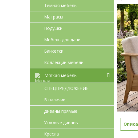
Темная мебель
Матрасы
Подушки
Мебель для дачи
Банкетки
Коллекции мебели
Мягкая мебель
СПЕЦПРЕДЛОЖЕНИЕ
В наличии
Диваны прямые
Угловые диваны
Описа
Кресла