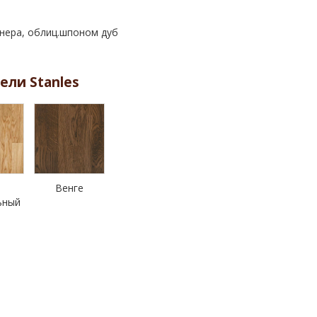
анера, облиц.шпоном дуб
ели Stanles
Венге
ьный