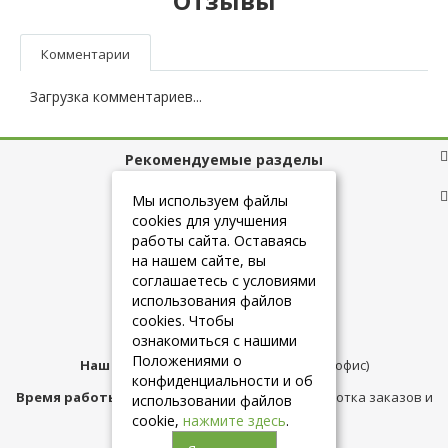
Отзывы
Комментарии
Загрузка комментариев...
Рекомендуемые разделы
Полезные ссылки
Мы используем файлы
cookies для улучшения
работы сайта. Оставаясь
на нашем сайте, вы
+7 (925) 084-10-60
соглашаетесь с условиями
использования файлов
cookies. Чтобы
info@belmebelshop.ru
ознакомиться с нашими
Положениями о
Наш адрес:
Москва
,
ул.Плещеева д.12 (офис)
конфиденциальности и об
Время работы магазина:
с 10:00 до 21:00 (обработка заказов и
использовании файлов
консультация)
cookie,
нажмите здесь
.