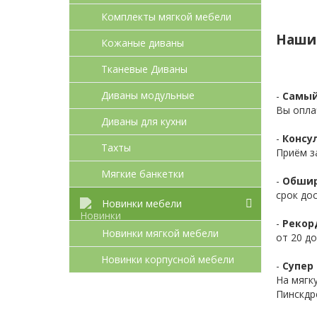
Комплекты мягкой мебели
Наши
Кожаные диваны
Тканевые Диваны
Диваны модульные
-
Самый
Вы опла
Диваны для кухни
-
Консул
Тахты
Приём з
Мягкие банкетки
-
Обшир
срок до
Новинки мебели
-
Рекор
Новинки мягкой мебели
от 20 до
Новинки корпусной мебели
-
Супер 
На мягк
Пинскдр