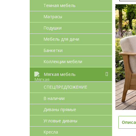
Темная мебель
Матрасы
Подушки
Мебель для дачи
Банкетки
Коллекции мебели
Мягкая мебель
СПЕЦПРЕДЛОЖЕНИЕ
В наличии
Диваны прямые
Угловые диваны
Описа
Кресла