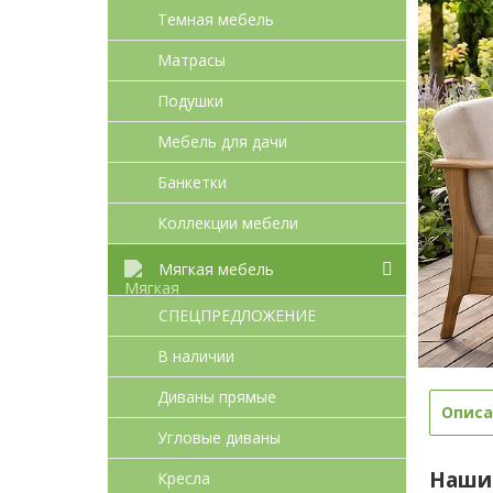
Темная мебель
Матрасы
Подушки
Мебель для дачи
Банкетки
Коллекции мебели
Мягкая мебель
СПЕЦПРЕДЛОЖЕНИЕ
В наличии
Диваны прямые
Описа
Угловые диваны
Наши
Кресла