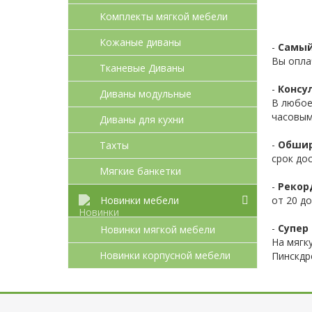
Комплекты мягкой мебели
Кожаные диваны
-
Самый
Вы опла
Тканевые Диваны
-
Консул
Диваны модульные
В любое
часовым
Диваны для кухни
-
Обшир
Тахты
срок до
Мягкие банкетки
-
Рекор
от 20 до
Новинки мебели
-
Супер 
Новинки мягкой мебели
На мягк
Новинки корпусной мебели
Пинскдр