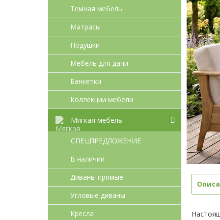
Темная мебель
Матрасы
Подушки
Мебель для дачи
Банкетки
Коллекции мебели
Мягкая мебель
СПЕЦПРЕДЛОЖЕНИЕ
В наличии
Диваны прямые
Описа
Угловые диваны
Кресла
Настоящ