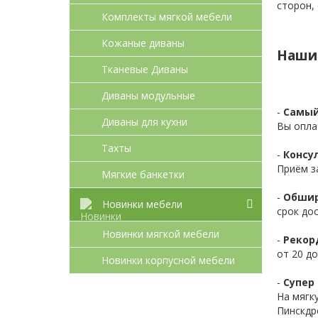
сторон,
Комплекты мягкой мебели
Кожаные диваны
Наши
Тканевые Диваны
Диваны модульные
-
Самый
Диваны для кухни
Вы опла
Тахты
-
Консул
Приём з
Мягкие банкетки
-
Обшир
Новинки мебели
срок до
Новинки мягкой мебели
-
Рекор
от 20 до
Новинки корпусной мебели
-
Супер 
На мягк
Пинскдр