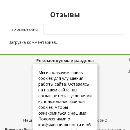
Отзывы
Комментарии
Загрузка комментариев...
Рекомендуемые разделы
Полезные ссылки
Мы используем файлы
cookies для улучшения
работы сайта. Оставаясь
на нашем сайте, вы
+7 (925) 084-10-60
соглашаетесь с условиями
использования файлов
cookies. Чтобы
info@belmebelshop.ru
ознакомиться с нашими
Положениями о
Наш адрес:
Москва
,
ул.Плещеева д.12 (офис)
конфиденциальности и об
Время работы магазина:
с 10:00 до 21:00 (обработка заказов и