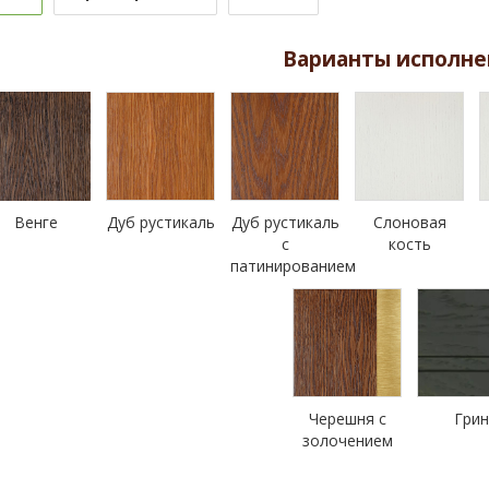
Варианты исполне
Венге
Дуб рустикаль
Дуб рустикаль
Слоновая
с
кость
патинированием
Черешня с
Гри
золочением