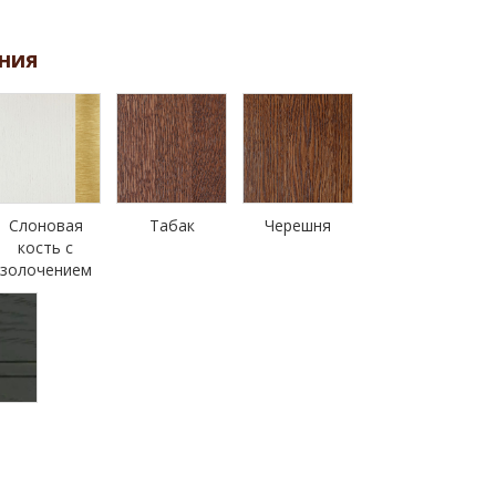
ния
Слоновая
Табак
Черешня
кость с
золочением
н