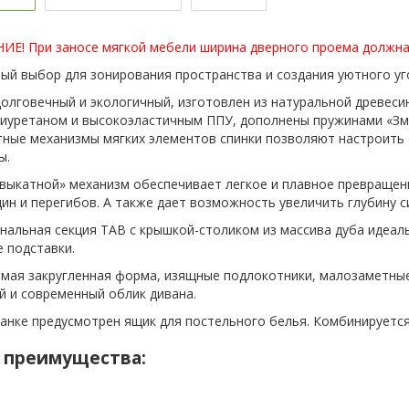
Е! При заносе мягкой мебели ширина дверного проема должна 
ый выбор для зонирования пространства и создания уютного уг
долговечный и экологичный, изготовлен из натуральной древеси
иуретаном и высокоэластичным ППУ, дополнены пружинами «Зм
ные механизмы мягких элементов спинки позволяют настроить 
ы.
выкатной» механизм обеспечивает легкое и плавное превращени
дин и перегибов. А также дает возможность увеличить глубину с
нальная секция TAB с крышкой-столиком из массива дуба идеал
е подставки.
мая закругленная форма, изящные подлокотники, малозаметны
й и современный облик дивана.
анке предусмотрен ящик для постельного белья. Комбинируется
 преимущества: