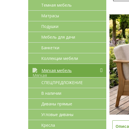
Темная мебель
Матрасы
Подушки
Мебель для дачи
Банкетки
Коллекции мебели
Мягкая мебель
СПЕЦПРЕДЛОЖЕНИЕ
В наличии
Диваны прямые
Угловые диваны
Кресла
Описа