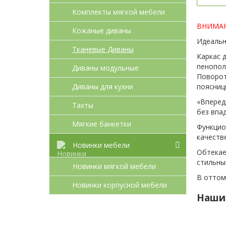
Комплекты мягкой мебели
ВНИМАНИ
Кожаные диваны
Идеальн
Тканевые Диваны
Каркас 
пенопол
Диваны модульные
Поворот
поясниц
Диваны для кухни
«Вперед
Тахты
без впа
Мягкие банкетки
Функцио
качеств
Новинки мебели
Обтекае
стильны
Новинки мягкой мебели
В оттом
Новинки корпусной мебели
Наши