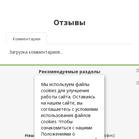
Отзывы
Комментарии
Загрузка комментариев...
Рекомендуемые разделы
Полезные ссылки
Мы используем файлы
cookies для улучшения
работы сайта. Оставаясь
на нашем сайте, вы
+7 (925) 084-10-60
соглашаетесь с условиями
использования файлов
cookies. Чтобы
info@belmebelshop.ru
ознакомиться с нашими
Положениями о
Наш адрес:
Москва
,
ул.Плещеева д.12 (офис)