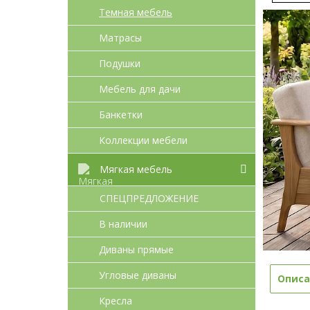
Темная мебель
Матрасы
Подушки
Мебель для дачи
Банкетки
Коллекции мебели
Мягкая мебель
СПЕЦПРЕДЛОЖЕНИЕ
В наличии
Диваны прямые
Угловые диваны
Описа
Кресла