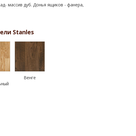
д- массив дуб. Донья ящиков - фанера,
ели Stanles
Венге
ьный