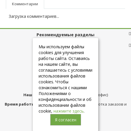
Комментарии
Загрузка комментариев...
Рекомендуемые разделы
Полезные ссылки
Мы используем файлы
cookies для улучшения
работы сайта. Оставаясь
на нашем сайте, вы
+7 (925) 084-10-60
соглашаетесь с условиями
использования файлов
cookies. Чтобы
info@belmebelshop.ru
ознакомиться с нашими
Положениями о
Наш адрес:
Москва
,
ул.Плещеева д.12 (офис)
конфиденциальности и об
Время работы магазина:
с 10:00 до 21:00 (обработка заказов и
использовании файлов
консультация)
cookie,
нажмите здесь
.
Я согласен