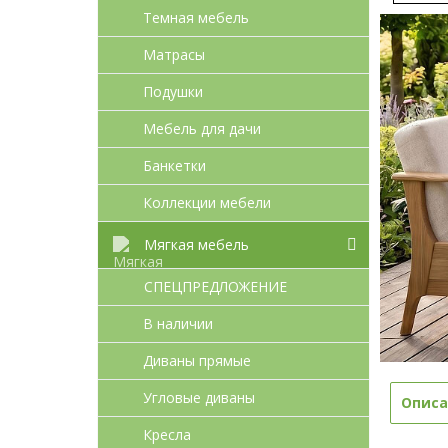
Темная мебель
Матрасы
Подушки
Мебель для дачи
Банкетки
Коллекции мебели
Мягкая мебель
СПЕЦПРЕДЛОЖЕНИЕ
В наличии
Диваны прямые
Угловые диваны
Описа
Кресла