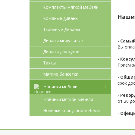
Комплекты мягкой мебели
Наши
Кожаные диваны
Тканевые Диваны
Диваны модульные
-
Самый
Вы опла
Диваны для кухни
-
Консул
Тахты
Приём з
Мягкие банкетки
-
Обшир
срок до
Новинки мебели
-
Рекор
Новинки мягкой мебели
от 20 до
Новинки корпусной мебели
-
Офици