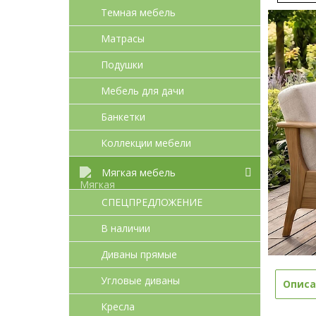
Темная мебель
Матрасы
Подушки
Мебель для дачи
Банкетки
Коллекции мебели
Мягкая мебель
СПЕЦПРЕДЛОЖЕНИЕ
В наличии
Диваны прямые
Угловые диваны
Описа
Кресла