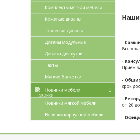
Комплекты мягкой мебели
Наши
Кожаные диваны
Тканевые Диваны
Диваны модульные
-
Самый
Вы опла
Диваны для кухни
-
Консул
Тахты
Приём з
Мягкие банкетки
-
Обшир
срок до
Новинки мебели
-
Рекор
Новинки мягкой мебели
от 20 до
Новинки корпусной мебели
-
Офици