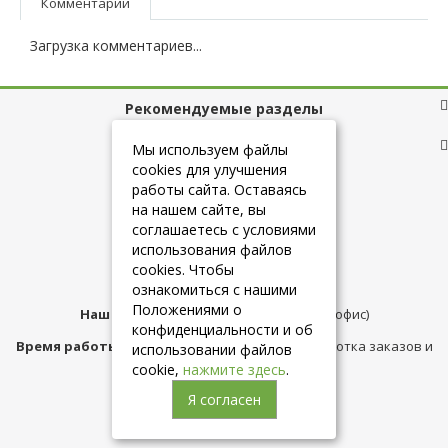
Комментарии
Загрузка комментариев...
Рекомендуемые разделы
Полезные ссылки
Мы используем файлы
cookies для улучшения
работы сайта. Оставаясь
на нашем сайте, вы
+7 (925) 084-10-60
соглашаетесь с условиями
использования файлов
cookies. Чтобы
info@belmebelshop.ru
ознакомиться с нашими
Положениями о
Наш адрес:
Москва
,
ул.Плещеева д.12 (офис)
конфиденциальности и об
Время работы магазина:
с 10:00 до 21:00 (обработка заказов и
использовании файлов
консультация)
cookie,
нажмите здесь
.
Я согласен