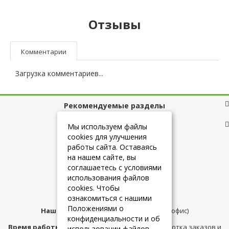
Отзывы
Комментарии
Загрузка комментариев...
Рекомендуемые разделы
Полезные ссылки
Мы используем файлы
cookies для улучшения
работы сайта. Оставаясь
на нашем сайте, вы
+7 (925) 084-10-60
соглашаетесь с условиями
использования файлов
cookies. Чтобы
info@belmebelshop.ru
ознакомиться с нашими
Положениями о
Наш адрес:
Москва
,
ул.Плещеева д.12 (офис)
конфиденциальности и об
Время работы магазина:
с 10:00 до 21:00 (обработка заказов и
использовании файлов