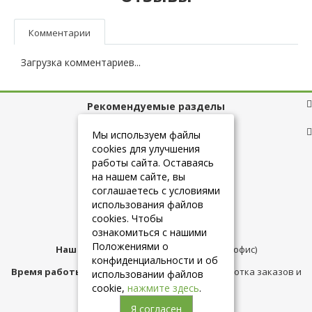
Комментарии
Загрузка комментариев...
Рекомендуемые разделы
Полезные ссылки
Мы используем файлы
cookies для улучшения
работы сайта. Оставаясь
на нашем сайте, вы
+7 (925) 084-10-60
соглашаетесь с условиями
использования файлов
cookies. Чтобы
info@belmebelshop.ru
ознакомиться с нашими
Положениями о
Наш адрес:
Москва
,
ул.Плещеева д.12 (офис)
конфиденциальности и об
Время работы магазина:
с 10:00 до 21:00 (обработка заказов и
использовании файлов
консультация)
cookie,
нажмите здесь
.
Я согласен