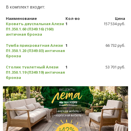
В комплект входит:
Наименование
Кол-во
Цена
Кровать двуспальная Алези
1
157 534 руб.
П1.350.1.60 (П349.16) (160)
античная бронза
Тумба прикроватная Алези
1
66 732 руб.
П1.350.1.20 (П349.03) античная
бронза
Столик туалетный Алези
1
53 701 руб.
П1.350.1.19 (П349.19) античная
бронза