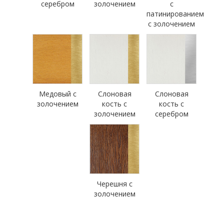
серебром
золочением
с
патинированием
с золочением
Медовый с
Слоновая
Слоновая
золочением
кость с
кость с
золочением
серебром
Черешня с
золочением