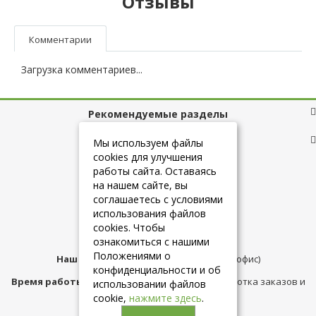
Отзывы
Комментарии
Загрузка комментариев...
Рекомендуемые разделы
Полезные ссылки
Мы используем файлы
cookies для улучшения
работы сайта. Оставаясь
на нашем сайте, вы
+7 (925) 084-10-60
соглашаетесь с условиями
использования файлов
cookies. Чтобы
info@belmebelshop.ru
ознакомиться с нашими
Положениями о
Наш адрес:
Москва
,
ул.Плещеева д.12 (офис)
конфиденциальности и об
Время работы магазина:
с 10:00 до 21:00 (обработка заказов и
использовании файлов
консультация)
cookie,
нажмите здесь
.