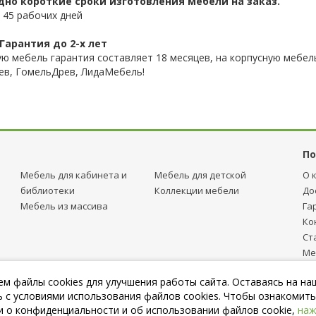
дно короткие сроки изготовления мебели на заказ.
 45 рабочих дней
Гарантия до 2-х лет
ую мебель гарантия составляет 18 месяцев, на корпусную мебель
ев, ГомельДрев, ЛидаМебель!
По
Мебель для кабинета и
Мебель для детcкой
О 
библиотеки
Коллекции мебели
До
Мебель из массива
Га
Ко
Ст
Ме
тр
м файлы cookies для улучшения работы сайта. Оставаясь на на
Пу
 с условиями использования файлов cookies. Чтобы ознакомить
 о конфиденциальности и об использовании файлов cookie,
наж