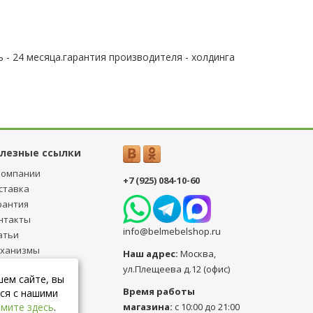
 - 24 месяца.гарантия производителя - холдинга
лезные ссылки
компании
+7 (925) 084-10-60
ставка
рантия
нтакты
info@belmebelshop.ru
атьи
ханизмы
Наш адрес:
Москва
,
ансформации
ул.Плещеева д.12 (офис)
шем сайте, вы
бличная оферта
Время работы
ся с нашими
магазина:
с 10:00 до 21:00
мите здесь
.