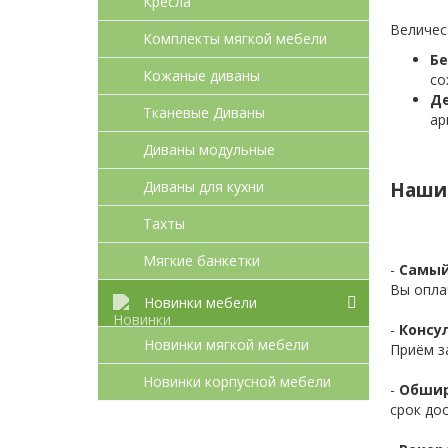
Кресла
Величес
Комплекты мягкой мебели
Бе
Кожаные диваны
со
Де
Тканевые Диваны
ар
Диваны модульные
Диваны для кухни
Наши
Тахты
Мягкие банкетки
-
Самый
Вы опла
Новинки мебели
-
Консул
Новинки мягкой мебели
Приём з
Новинки корпусной мебели
-
Обшир
срок до