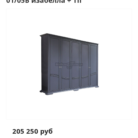
01/05Б изабелла + тп
205 250 руб