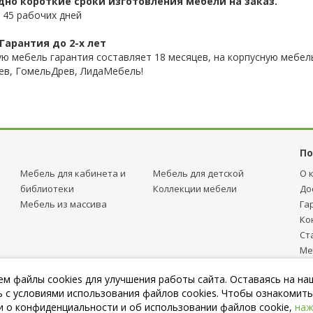
дно короткие сроки изготовления мебели на заказ.
 45 рабочих дней
Гарантия до 2-х лет
ую мебель гарантия составляет 18 месяцев, на корпусную мебель
ев, ГомельДрев, ЛидаМебель!
По
Мебель для кабинета и
Мебель для детcкой
О 
библиотеки
Коллекции мебели
До
Мебель из массива
Га
Ко
Ст
Ме
тр
м файлы cookies для улучшения работы сайта. Оставаясь на на
Пу
 с условиями использования файлов cookies. Чтобы ознакомить
 о конфиденциальности и об использовании файлов cookie,
наж