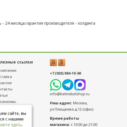
 - 24 месяца.гарантия производителя - холдинга
лезные ссылки
компании
+7 (925) 084-10-60
ставка
рантия
нтакты
info@belmebelshop.ru
атьи
ханизмы
Наш адрес:
Москва
,
ансформации
ул.Плещеева д.12 (офис)
шем сайте, вы
бличная оферта
Время работы
ся с нашими
магазина:
с 10:00 до 21:00
мите здесь
.