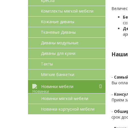
Кресла
Величес
Комплекты мягкой мебели
Бе
Кожаные диваны
со
Де
Тканевые Диваны
ар
Диваны модульные
Диваны для кухни
Наши
Тахты
Мягкие банкетки
-
Самый
Вы опла
Новинки мебели
-
Консул
Новинки мягкой мебели
Приём з
Новинки корпусной мебели
-
Обшир
срок до