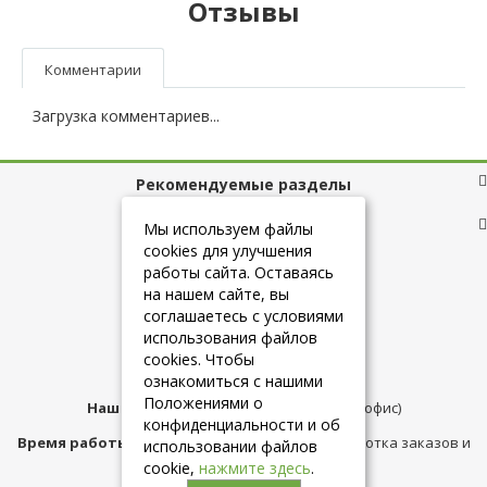
Отзывы
Комментарии
Загрузка комментариев...
Рекомендуемые разделы
Полезные ссылки
Мы используем файлы
cookies для улучшения
работы сайта. Оставаясь
на нашем сайте, вы
+7 (925) 084-10-60
соглашаетесь с условиями
использования файлов
cookies. Чтобы
info@belmebelshop.ru
ознакомиться с нашими
Положениями о
Наш адрес:
Москва
,
ул.Плещеева д.12 (офис)
конфиденциальности и об
Время работы магазина:
с 10:00 до 21:00 (обработка заказов и
использовании файлов
консультация)
cookie,
нажмите здесь
.