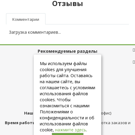
Отзывы
Комментарии
Загрузка комментариев...
Рекомендуемые разделы
Полезные ссылки
Мы используем файлы
cookies для улучшения
работы сайта. Оставаясь
на нашем сайте, вы
+7 (925) 084-10-60
соглашаетесь с условиями
использования файлов
cookies. Чтобы
info@belmebelshop.ru
ознакомиться с нашими
Положениями о
Наш адрес:
Москва
,
ул.Плещеева д.12 (офис)
конфиденциальности и об
Время работы магазина:
с 10:00 до 21:00 (обработка заказов и
использовании файлов
консультация)
cookie,
нажмите здесь
.