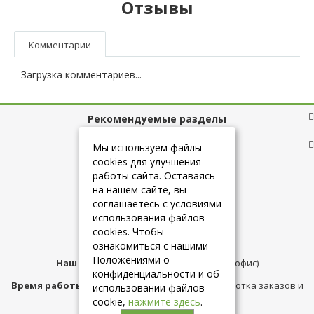
Отзывы
Комментарии
Загрузка комментариев...
Рекомендуемые разделы
Полезные ссылки
Мы используем файлы
cookies для улучшения
работы сайта. Оставаясь
на нашем сайте, вы
+7 (925) 084-10-60
соглашаетесь с условиями
использования файлов
cookies. Чтобы
info@belmebelshop.ru
ознакомиться с нашими
Положениями о
Наш адрес:
Москва
,
ул.Плещеева д.12 (офис)
конфиденциальности и об
Время работы магазина:
с 10:00 до 21:00 (обработка заказов и
использовании файлов
консультация)
cookie,
нажмите здесь
.