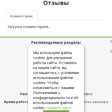
Отзывы
Комментарии
Загрузка комментариев...
Рекомендуемые разделы
Полезные ссылки
Мы используем файлы
cookies для улучшения
работы сайта. Оставаясь
на нашем сайте, вы
+7 (925) 084-10-60
соглашаетесь с условиями
использования файлов
cookies. Чтобы
info@belmebelshop.ru
ознакомиться с нашими
Положениями о
Наш адрес:
Москва
,
ул.Плещеева д.12 (офис)
конфиденциальности и об
Время работы магазина:
с 10:00 до 21:00 (обработка заказов и
использовании файлов
консультация)
cookie,
нажмите здесь
.