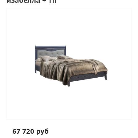
изабелла + тп
67 720 руб