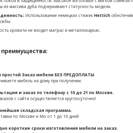
к покоя и защищенности. Высокое изголовье с мягкой спинкой 
ы из массива дуба подчеркивают статусность модели.
дежность:
Использование немецких стяжек
Hettich
обеспечив
ужбы.
ость кровати не входит матрас и металлокаркас.
 преимущества:
 простой Заказ мебели БЕЗ ПРЕДОПЛАТЫ
.
чиваете мебель на дому при получении.
ьтация и заказ по телефону с 10 до 21 по Москве.
аказов с сайта осуществляется круглосуточно!
нейшая складская программа.
ставки по Москве и Мо от 1 до 10 дней
дно короткие сроки изготовления мебели на заказ.