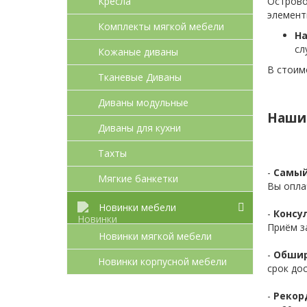
Кресла
Острово
элемент
Комплекты мягкой мебели
На
сл
Кожаные диваны
В стоим
Тканевые Диваны
Диваны модульные
Наши
Диваны для кухни
Тахты
-
Самый
Мягкие банкетки
Вы опла
Новинки мебели
-
Консул
Приём з
Новинки мягкой мебели
-
Обшир
Новинки корпусной мебели
срок до
-
Рекор