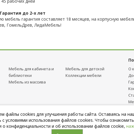
 45 рабочих дней
Гарантия до 2-х лет
ую мебель гарантия составляет 18 месяцев, на корпусную мебель
ев, ГомельДрев, ЛидаМебель!
По
Мебель для кабинета и
Мебель для детcкой
О 
библиотеки
Коллекции мебели
До
Мебель из массива
Га
Ко
Ст
Ме
тр
м файлы cookies для улучшения работы сайта. Оставаясь на на
Пу
 с условиями использования файлов cookies. Чтобы ознакомить
 о конфиденциальности и об использовании файлов cookie,
наж