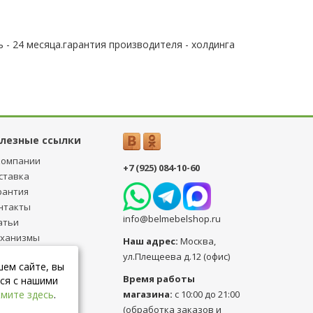
 - 24 месяца.гарантия производителя - холдинга
лезные ссылки
компании
+7 (925) 084-10-60
ставка
рантия
нтакты
info@belmebelshop.ru
атьи
ханизмы
Наш адрес:
Москва
,
ансформации
ул.Плещеева д.12 (офис)
шем сайте, вы
бличная оферта
Время работы
ся с нашими
магазина:
с 10:00 до 21:00
мите здесь
.
(обработка заказов и