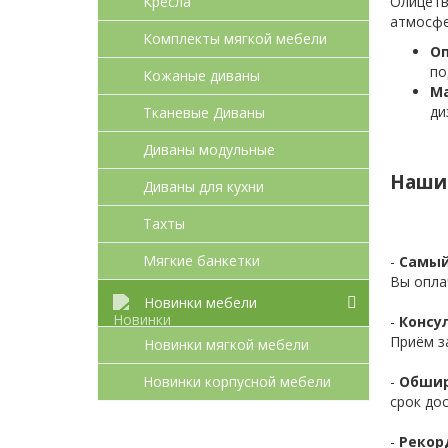
Кресла
Олицетв
атмосфе
Комплекты мягкой мебели
Оп
по
Кожаные диваны
М
ди
Тканевые Диваны
Диваны модульные
Наши
Диваны для кухни
Тахты
Мягкие банкетки
-
Самый
Вы опла
Новинки мебели
-
Консул
Приём з
Новинки мягкой мебели
Новинки корпусной мебели
-
Обшир
срок до
-
Рекор