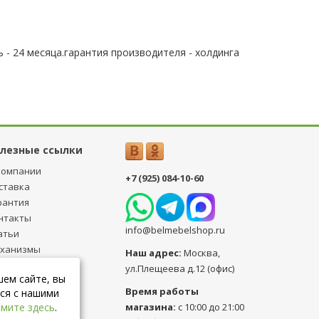
 - 24 месяца.гарантия производителя - холдинга
лезные ссылки
компании
+7 (925) 084-10-60
ставка
рантия
нтакты
info@belmebelshop.ru
атьи
ханизмы
Наш адрес:
Москва
,
ансформации
ул.Плещеева д.12 (офис)
шем сайте, вы
бличная оферта
Время работы
ся с нашими
магазина:
с 10:00 до 21:00
мите здесь
.