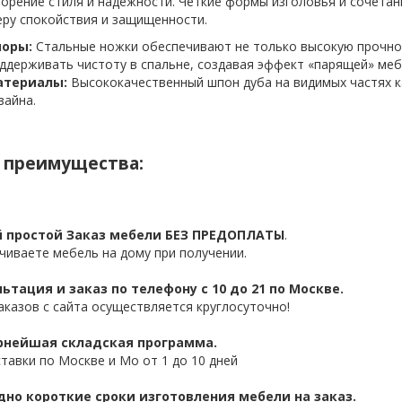
орение стиля и надежности. Четкие формы изголовья и сочетан
ру спокойствия и защищенности.
оры:
Стальные ножки обеспечивают не только высокую прочнос
ддерживать чистоту в спальне, создавая эффект «парящей» меб
атериалы:
Высококачественный шпон дуба на видимых частях 
зайна.
 преимущества:
 простой Заказ мебели БЕЗ ПРЕДОПЛАТЫ
.
чиваете мебель на дому при получении.
ьтация и заказ по телефону с 10 до 21 по Москве.
аказов с сайта осуществляется круглосуточно!
нейшая складская программа.
ставки по Москве и Мо от 1 до 10 дней
дно короткие сроки изготовления мебели на заказ.