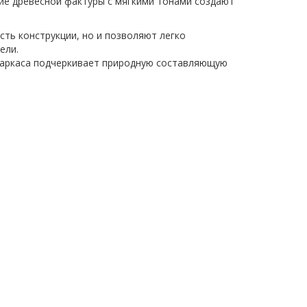
ие древесной фактуры с мягкими тонами создают
ть конструкции, но и позволяют легко
ели.
каркаса подчеркивает природную составляющую