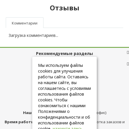
Отзывы
Комментарии
Загрузка комментариев...
Рекомендуемые разделы
Полезные ссылки
Мы используем файлы
cookies для улучшения
работы сайта. Оставаясь
на нашем сайте, вы
+7 (925) 084-10-60
соглашаетесь с условиями
использования файлов
cookies. Чтобы
info@belmebelshop.ru
ознакомиться с нашими
Положениями о
Наш адрес:
Москва
,
ул.Плещеева д.12 (офис)
конфиденциальности и об
Время работы магазина:
с 10:00 до 21:00 (обработка заказов и
использовании файлов
консультация)
cookie,
нажмите здесь
.