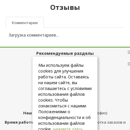
Отзывы
Комментарии
Загрузка комментариев...
Рекомендуемые разделы
Полезные ссылки
Мы используем файлы
cookies для улучшения
работы сайта. Оставаясь
на нашем сайте, вы
+7 (925) 084-10-60
соглашаетесь с условиями
использования файлов
cookies. Чтобы
info@belmebelshop.ru
ознакомиться с нашими
Положениями о
Наш адрес:
Москва
,
ул.Плещеева д.12 (офис)
конфиденциальности и об
Время работы магазина:
с 10:00 до 21:00 (обработка заказов и
использовании файлов
консультация)
cookie,
нажмите здесь
.