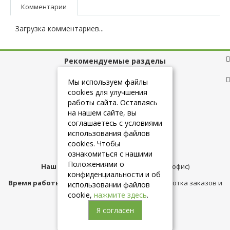
Комментарии
Загрузка комментариев...
Рекомендуемые разделы
Полезные ссылки
Мы используем файлы
cookies для улучшения
работы сайта. Оставаясь
на нашем сайте, вы
+7 (925) 084-10-60
соглашаетесь с условиями
использования файлов
cookies. Чтобы
info@belmebelshop.ru
ознакомиться с нашими
Положениями о
Наш адрес:
Москва
,
ул.Плещеева д.12 (офис)
конфиденциальности и об
Время работы магазина:
с 10:00 до 21:00 (обработка заказов и
использовании файлов
консультация)
cookie,
нажмите здесь
.
Я согласен