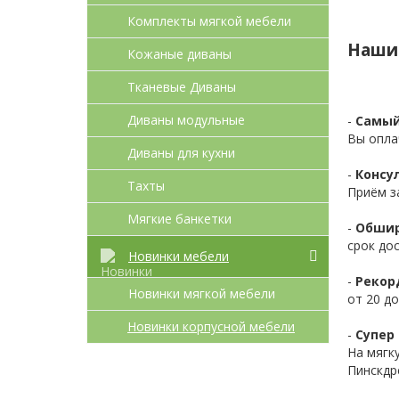
Комплекты мягкой мебели
Наши
Кожаные диваны
Тканевые Диваны
Диваны модульные
-
Самый
Вы опла
Диваны для кухни
-
Консул
Тахты
Приём з
Мягкие банкетки
-
Обшир
срок до
Новинки мебели
-
Рекор
Новинки мягкой мебели
от 20 до
Новинки корпусной мебели
-
Супер 
На мягк
Пинскдр