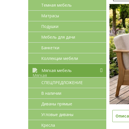
Темная мебель
Матрасы
Подушки
Мебель для дачи
Банкетки
Коллекции мебели
Мягкая мебель
СПЕЦПРЕДЛОЖЕНИЕ
В наличии
Диваны прямые
Угловые диваны
Описа
Кресла