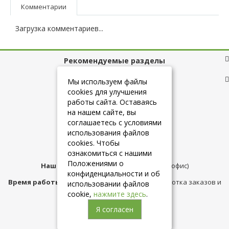
Комментарии
Загрузка комментариев...
Рекомендуемые разделы
Полезные ссылки
Мы используем файлы
cookies для улучшения
работы сайта. Оставаясь
на нашем сайте, вы
+7 (925) 084-10-60
соглашаетесь с условиями
использования файлов
cookies. Чтобы
info@belmebelshop.ru
ознакомиться с нашими
Положениями о
Наш адрес:
Москва
,
ул.Плещеева д.12 (офис)
конфиденциальности и об
Время работы магазина:
с 10:00 до 21:00 (обработка заказов и
использовании файлов
консультация)
cookie,
нажмите здесь
.
Я согласен