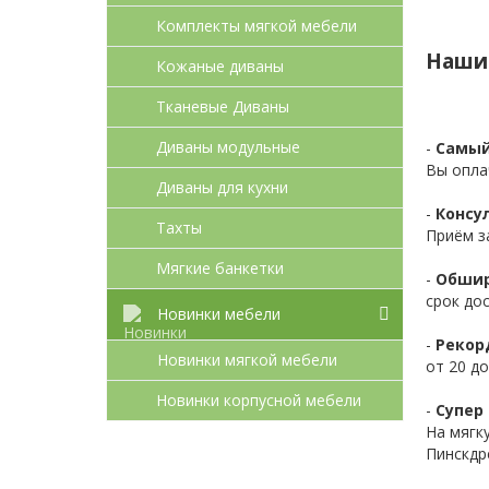
Комплекты мягкой мебели
Наши
Кожаные диваны
Тканевые Диваны
Диваны модульные
-
Самый
Вы опла
Диваны для кухни
-
Консул
Тахты
Приём з
Мягкие банкетки
-
Обшир
срок до
Новинки мебели
-
Рекор
Новинки мягкой мебели
от 20 до
Новинки корпусной мебели
-
Супер 
На мягк
Пинскдр