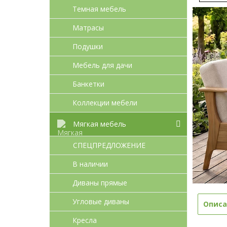
Темная мебель
Матрасы
Подушки
Мебель для дачи
Банкетки
Коллекции мебели
Мягкая мебель
СПЕЦПРЕДЛОЖЕНИЕ
В наличии
Диваны прямые
Угловые диваны
Описа
Кресла