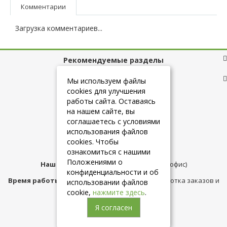
Комментарии
Загрузка комментариев...
Рекомендуемые разделы
Полезные ссылки
Мы используем файлы
cookies для улучшения
работы сайта. Оставаясь
на нашем сайте, вы
+7 (925) 084-10-60
соглашаетесь с условиями
использования файлов
cookies. Чтобы
info@belmebelshop.ru
ознакомиться с нашими
Положениями о
Наш адрес:
Москва
,
ул.Плещеева д.12 (офис)
конфиденциальности и об
Время работы магазина:
с 10:00 до 21:00 (обработка заказов и
использовании файлов
консультация)
cookie,
нажмите здесь
.
Я согласен